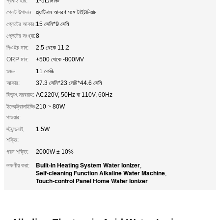
প্রবাহ হার:
1-5L/মিনিট
প্লেট উপাদান:
প্ল্যাটিনাম আবরণ সঙ্গে টাইটানিয়াম
প্লেটের আকার:
15 সেমি*9 সেমি
প্লেটের সংখ্যা:
8
পিএইচ মান:
2.5 থেকে 11.2
ORP মান:
+500 থেকে -800MV
ওজন:
11 কেজি
আকার:
37.3 সেমি*23 সেমি*44.6 সেমি
বিদ্যুৎ সরবরাহ:
AC220V, 50Hz বা 110V, 60Hz
ইলেক্ট্রোলাইজিং
210 ~ 80W
পাওয়ার:
স্ট্যান্ডবাই
1.5W
শক্তি:
গরম শক্তি:
2000W ± 10%
Built-in Heating System Water Ionizer
লক্ষণীয় করা:
,
Self-cleaning Function Alkaline Water Machine
,
Touch-control Panel Home Water Ionizer