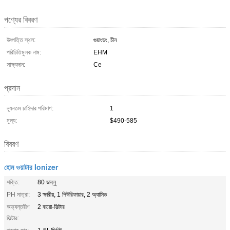
পণ্যের বিবরণ
উৎপত্তি স্থল:
গুয়াংডং, চীন
পরিচিতিমুলক নাম:
EHM
সাক্ষ্যদান:
Ce
প্রদান
ন্যূনতম চাহিদার পরিমাণ:
1
মূল্য:
$490-585
বিবরণ
হোম ওয়াটার Ionizer
শক্তি:
80 ডাব্লু
PH মাত্রা:
3 ক্ষারীয়, 1 পিউরিফায়ার, 2 অ্যাসিড
অভ্যন্তরীণ
2 বায়ো-ফিল্টার
ফিল্টার: