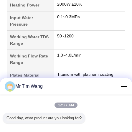
2000W ±10%
Heating Power
0.1~0.3MPa
Input Water
Pressure
50~1200
Working Water TDS
Range
1.0~4.0L/min
Working Flow Rate
Range
Titanium with platinum coating
Plates Material
Mr Tim Wang
15cm × 9cm
Plate Size
8
Number of Plates
12:27 AM
30 mins
Continuous Strong
Good day, what product are you looking for?
Electrolyzing Ability
12,000L