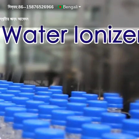
বিক্রয়:
86--15876526966
Bengali
দ্ধৃতির জন্য আবেদন