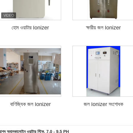
হোম ওয়াটার Ionizer
ক্ষারীয় জল Ionizer
বাণিজ্যিক জল Ionizer
জল Ionizer সংশোধক
িরাপদ অ্যালকালোইন ওয়াটার স্টিক, 7.0 - 9.5 PH
 স্টীল ক্ষারীয় জল স্টিক 1.7cm ডি