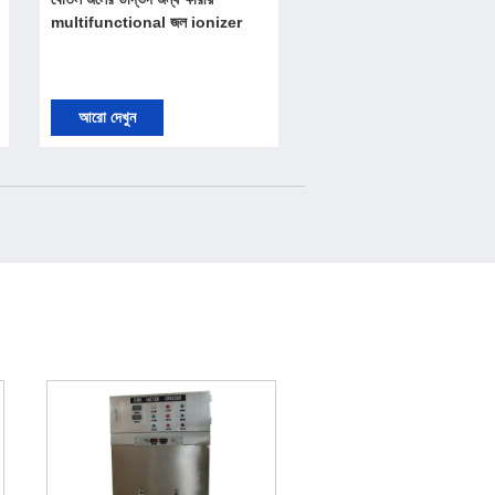
multifunctional জল ionizer
আরো দেখুন