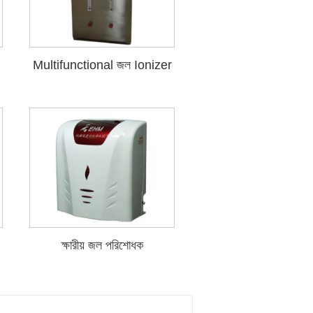
Multifunctional জল Ionizer
ক্ষারীয় জল পরিশোধক