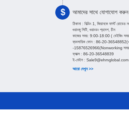
আমাদের সাথে যোগাযোগ করুন
ঠিকানা :
বিল্ডিং 1, জিয়ানকে ফার্স্ট রোডের ন
গুয়াংজু সিটি, গুয়াংডং প্রদেশ, চীন
কাজের সময়:
9:00-18:00 ( বেইজিং সম
ব্যবসায়িক ফোন :
86-20-36548852(ওয়া
-15876526966(Nonworking সময়
ফ্যাক্স :
86-20-36548839
ই-মেইল :
Sale9@ehmglobal.com
আরো দেখুন >>