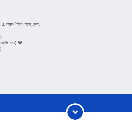
ং 3, হুয়াডং টাউন, হুয়াডু জেলা,
য়)
র্কিং সময়) 86-
)