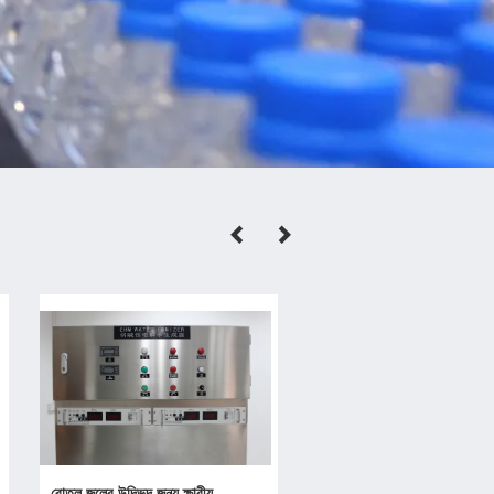
বোতল জলের উদ্ভিদ জন্য ক্ষারীয়