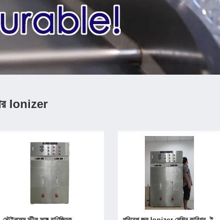
টার Ionizer
স্টেইনলেস স্টীল সঙ্গে বাণিজ্যিক
পরিবেশ জল Ionizer মেশিন কারিগর, ই