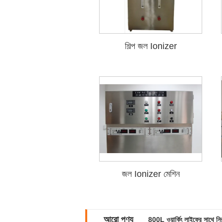
শিল্প জল Ionizer
জল Ionizer মেশিন
আরো পণ্য
800L ওয়ার্কিং লাইফের সাথে ন
জল চিকিত্সা জন্য 304 স্টেইনলেস