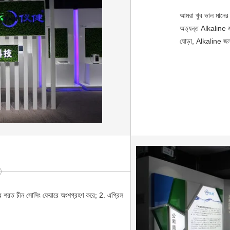
আমরা খুব ভাল মানের বা
অত্যন্ত Alkaline 
ঘোড়া, Alkaline জল
 শরত চীন সোসিং ফেয়ারে অংশগ্রহণ করে; 2. এপ্রিল