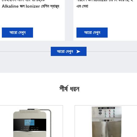
Alkaline জল Ionizer মেশিন স্বাস্থ্য
এম সেবা
আরো দেখুন
আরো দেখুন
আরো দেখুন
শীর্ষ ধরন