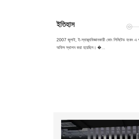
ইতিহাস
2007 জুলাই, ই-স্বাস্থ্যবিজ্ঞানকারী কোং লিমিটেড হংকং এ 
অফিস স্থাপন করা হয়েছিল। �...