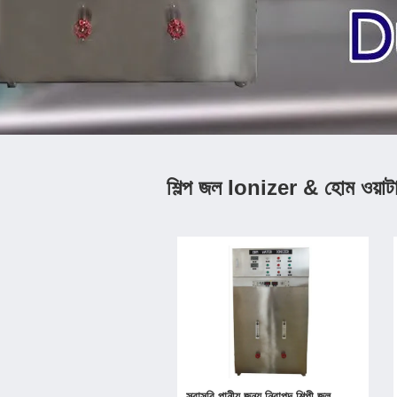
শিল্প জল Ionizer & হোম ওয়া
সরাসরি পানীয় জন্য নিরাপদ শিল্পী জল