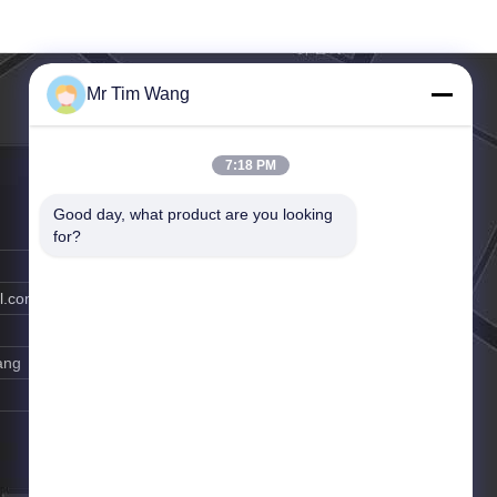
Mr Tim Wang
7:18 PM
Good day, what product are you looking 
for?
l.com
ang