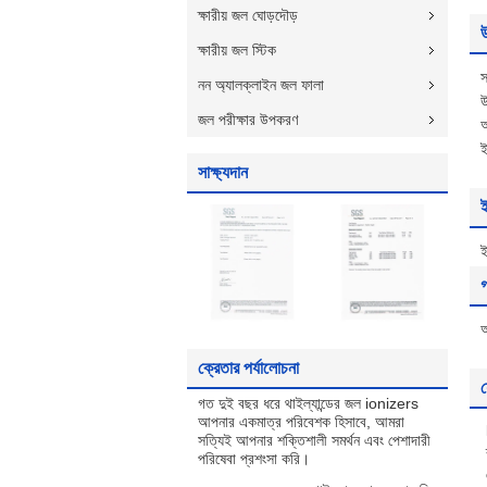
ক্ষারীয় জল ঘোড়দৌড়
ক্ষারীয় জল স্টিক
স
নন অ্যালক্লাইন জল ফালা
উ
জল পরীক্ষার উপকরণ
ই
সাক্ষ্যদান
গ
ক্রেতার পর্যালোচনা
য
গত দুই বছর ধরে থাইল্যান্ডের জল ionizers
আপনার একমাত্র পরিবেশক হিসাবে, আমরা
সত্যিই আপনার শক্তিশালী সমর্থন এবং পেশাদারী
পরিষেবা প্রশংসা করি।