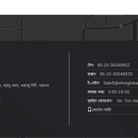
টেল:
86-20-36548852
ফ্যাক্স:
86-20-36548839
ই-মেইল:
Sale9@ehmgloba
 হুয়াডু জেলা, গুয়াংজু সিটি, গুয়াংডং
কাজের সময়:
9:00-18:00
ব্যক্তি যোগাযোগ:
Mr. Tim W
মোবাইল সাইট