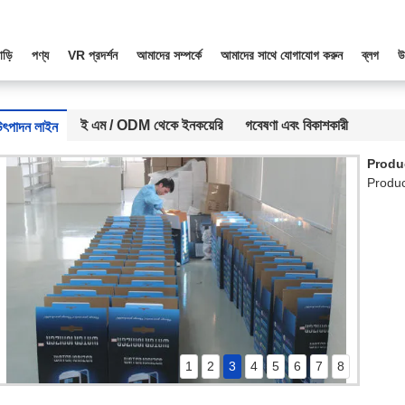
াড়ি
পণ্য
VR প্রদর্শন
আমাদের সম্পর্কে
আমাদের সাথে যোগাযোগ করুন
ব্লগ
উ
ই এম / ODM থেকে ইনকয়েরি
গবেষণা এবং বিকাশকারী
উৎপাদন লাইন
Produ
Produc
1
2
3
4
5
6
7
8
Production Line