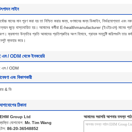
Production Line
Production Line
উৎপাদন লাইন
Production Line
Production Line
র্বোচ্চ মানের মান পূরণ করা হয় তা নিশ্চিত করার জন্য, গুণমানের জন্য ডিজাইন, নির্ভরযোগ্যতা এবং নকশা
Production Line
ন্নয়ন জুড়ে বাস্তবায়িত হয়।
আমাদের কর্মীরা E-healthmanufacturer (ইএইচএম) মানের প্রতিশ্র
Production Line
অংশ।
ক্রমাগত উন্নতির প্রতি আমাদের প্রতিশ্রুতির অংশ হিসাবে, গ্রাহক সন্তুষ্টি জরিপগুলি তার কর
Production Line
নপুট ব্যবহার করে।
ই এম / ODM থেকে ইনকয়েরি
ই এম / ODM
বেষণা এবং বিকাশকারী
আর & ডি
োগাযোগের ঠিকানা
EHM Group Ltd
আমাদের সরাসরি আপনার তদন্ত পাঠ
ব্যক্তি যোগাযোগ:
Mr. Tim Wang
টেল:
86-20-36548852