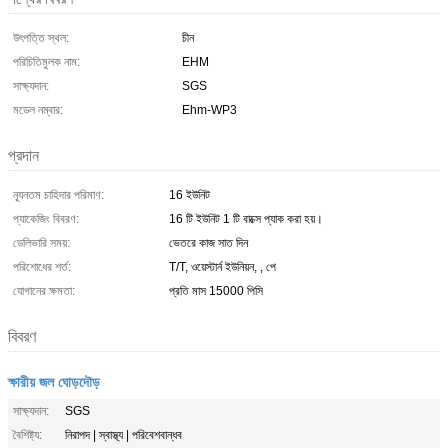
উৎপত্তি স্থল:
চীন
পরিচিতিমুলক নাম:
EHM
সাক্ষ্যদান:
SGS
মডেল নম্বার:
Ehm-WP3
প্রদান
ন্যূনতম চাহিদার পরিমাণ:
16 ইউনিট
প্যাকেজিং বিবরণ:
16 টি ইউনিট 1 টি বাক্সে প্যাক করা হয়।
ডেলিভারি সময়:
ভেতরে কাজ সাত দিন
পরিশোধের শর্ত:
T/T, ওয়েস্টার্ন ইউনিয়ন, , পে
যোগানের ক্ষমতা:
প্রতি মাস 15000 পিসি
বিবরণ
ক্ষারীয় জল ঘোড়দৌড়
সাক্ষ্যদান:
SGS
বৈশিষ্ট্য:
নিরাপদ | স্বাস্থ্য | পরিবেশবান্ধব