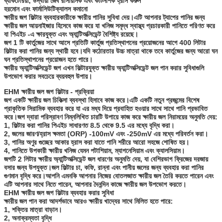
ব্যাকটেরিয়া, উদ্বায়ী জৈব রাসায়নিক এবং কীটনাশক হ্রাস করুন
হরমোন এবং ফার্মাসিউটিক্যালস কমানো
ক্ষারীয় জগ ফিল্টার ব্যবহারকারীকে ক্ষারীয় পানির সুবিধা দেয়।এটি আপনার ট্যাপের পানির জন্য
ক্ষারীয় জল আয়নাইজার হিসেবে কাজ করে যা খনিজ সমৃদ্ধ স্বাস্থ্য প্রচারকারী পানিতে পরিণত করে
যা পিএইচ -এ ক্ষারযুক্ত এবং অ্যান্টিঅক্সিডেন্ট বৈশিষ্ট্য রয়েছে।
জগ 1 টি কার্তুজের সাথে আসে প্রতিটি কার্তুজ প্রতিস্থাপনের প্রয়োজনের আগে 400 লিটার
ফিল্টার করা পানির জন্য স্থায়ী হবে।যদি কঠোরতার উচ্চ মাত্রা থাকে তবে কার্তুজের জন্য আরো ঘন
ঘন প্রতিস্থাপনের প্রয়োজন হতে পারে।
ক্ষারীয় অ্যান্টিঅক্সিডেন্ট জগ এখন ফিল্টারযুক্ত ক্ষারীয় অ্যান্টিঅক্সিডেন্ট জল পান করার সুবিধাগুলি
উপভোগ করার সবচেয়ে ব্যয়বহুল উপায়।
EHM ক্ষারীয় জল জগ ফিল্টার - প্রক্রিয়া
জগ একটি ক্ষারীয় জল চিকিত্সা ব্যবস্থা হিসাবে কাজ করে।এটি একটি নতুন প্রজন্মের বিশেষ
প্রাকৃতিক সিরামিক ব্যবহার করে যা এর মধ্য দিয়ে প্রবাহিত হওয়ার সাথে সাথে পানি প্রভাবিত
করে।জগ দ্বারা পরিস্রাবণ নিম্নলিখিত চারটি উপায়ে কাজ করে ক্ষারীয় জল নিরাময়ের অনুমতি দেয়:
1, ফিল্টার করা পানির পিএইচ সাধারণত 8.5 থেকে 9.5 এর মধ্যে বৃদ্ধি করা।
2, জলের জারণ/হ্রাস ক্ষমতা (ORP) -100mV এবং -250mV এর মধ্যে পরিবর্তন করা।
3, পানির অণুর গুচ্ছের আকার হ্রাস করা যাতে পানি শরীরে আরো সহজে শোষিত হয়।
4, পানিতে উপকারী ক্ষারীয় খনিজ যেমন পটাশিয়াম, ম্যাগনেসিয়াম এবং ক্যালসিয়াম।
জগটি 2 লিটার ক্ষারীয় অ্যান্টিঅক্সিডেন্ট জল ধারণের অনুমতি দেয়, যা বেশিরভাগ ফ্রিজের দরজায়
বসার জন্য উপযুক্ত।জল ফিল্টার চা, কফি, রান্না এবং পানীয় জলের জন্য ব্যবহার করা পানির
গুণমান বৃদ্ধি করে।আপনি এমনকি আপনার নিজের বোতলজাত ক্ষারীয় জল তৈরি করতে পারেন এবং
এটি আপনার সাথে নিতে পারেন, আপনার দৈনন্দিন কাজে ক্ষারীয় জল উপভোগ করতে।
EHM ক্ষারীয় জল জগ ফিল্টার ব্যবহার করার সুবিধা
ক্ষারীয় জল পান করা আদর্শভাবে আরও ক্ষারীয় খাদ্যের সাথে মিলিত হতে পারে:
1, শক্তির মাত্রা বাড়ান।
2, অনাক্রম্যতা বৃদ্ধি