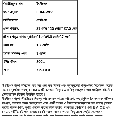
পরিচিতিমুলক নাম:
ইএইচএম
মডেল নম্বার:
EHM-WP3
সার্টিফিকেশন:
এসজিএস
একক পরিমান:
29 সেমি * 15 সেমি * 27.5 সেমি
বাইরের শক্ত কাগজ প্যাকিং:
61 সেমি*60 সেমি*67 সেমি
একক ভর
1.7 কেজি
ইউনিট ভলিউম ওজন:
3 কেজি
ফিল্টার জীবন:
800L
PH:
7.5-10.0
ইএইচএম গ্রুপ লিমিটেড, বহু বছর ধরে জল চিকিত্সা এবং স্বাস্থ্যসেবা পণ্যগুলিতে বিশেষজ্ঞ।কয়েক
বছরের প্রচেষ্টার সাথে, EHM একটি উত্পাদন, বিক্রয় এবং বিক্রয়োত্তর সেবা সমন্বিত হাই-টেক
এন্টারপ্রাইজ হিসাবে বিকশিত হয়েছে।
ইএইচএম গ্রুপ লিমিটেডের নিজস্ব আরামদায়ক কাজের পরিবেশ, অত্যাধুনিক উত্পাদন এবং পরীক্ষার
সরঞ্জাম, চমৎকার মানের ব্যবস্থাপনা এবং একটি সংহত ও উচ্চ দক্ষ ব্যবস্থাপনা দল রয়েছে।আমরা
কঠোর ব্যবস্থাপনা, সুপার-লেভেল মানের তাড়া করছি।আমাদের বেশিরভাগ পণ্য BV, CE এবং
SGS সার্টিফিকেট পাস করেছে।একই সময়ে, আমরা তাদের কিছু নকশা পেটেন্ট ভোগদখল।