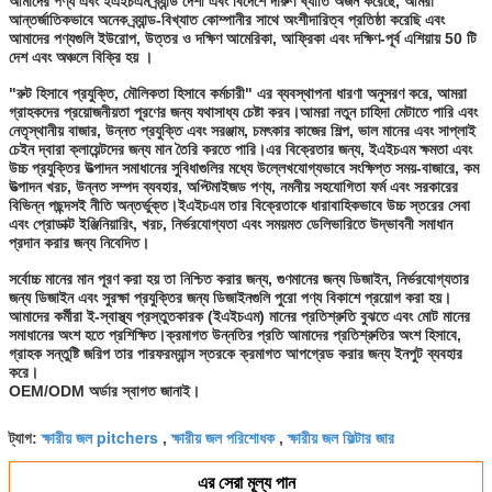
আমাদের পণ্য এবং ইএইচএম ব্র্যান্ড দেশী এবং বিদেশে দারুণ খ্যাতি অর্জন করেছে, আমরা
আন্তর্জাতিকভাবে অনেক ব্র্যান্ড-বিখ্যাত কোম্পানীর সাথে অংশীদারিত্ব প্রতিষ্ঠা করেছি এবং
আমাদের পণ্যগুলি ইউরোপ, উত্তর ও দক্ষিণ আমেরিকা, আফ্রিকা এবং দক্ষিণ-পূর্ব এশিয়ায় 50 টি
দেশ এবং অঞ্চলে বিক্রি হয় ।
"রুট হিসাবে প্রযুক্তি, মৌলিকতা হিসাবে কর্মচারী" এর ব্যবস্থাপনা ধারণা অনুসরণ করে, আমরা
গ্রাহকদের প্রয়োজনীয়তা পূরণের জন্য যথাসাধ্য চেষ্টা করব।আমরা নতুন চাহিদা মেটাতে পারি এবং
নেতৃস্থানীয় বাজার, উন্নত প্রযুক্তি এবং সরঞ্জাম, চমৎকার কাজের শিল্প, ভাল মানের এবং সাপ্লাই
চেইন দ্বারা ক্লায়েন্টদের জন্য মান তৈরি করতে পারি।এর বিক্রেতার জন্য, ইএইচএম ক্ষমতা এবং
উচ্চ প্রযুক্তির উত্পাদন সমাধানের সুবিধাগুলির মধ্যে উল্লেখযোগ্যভাবে সংক্ষিপ্ত সময়-বাজারে, কম
উত্পাদন খরচ, উন্নত সম্পদ ব্যবহার, অপ্টিমাইজড পণ্য, নমনীয় সহযোগিতা ফর্ম এবং সরকারের
বিভিন্ন পছন্দসই নীতি অন্তর্ভুক্ত।ইএইচএম তার বিক্রেতাকে ধারাবাহিকভাবে উচ্চ স্তরের সেবা
এবং প্রোডাক্ট ইঞ্জিনিয়ারিং, খরচ, নির্ভরযোগ্যতা এবং সময়মত ডেলিভারিতে উদ্ভাবনী সমাধান
প্রদান করার জন্য নিবেদিত।
সর্বোচ্চ মানের মান পূরণ করা হয় তা নিশ্চিত করার জন্য, গুণমানের জন্য ডিজাইন, নির্ভরযোগ্যতার
জন্য ডিজাইন এবং সুরক্ষা প্রযুক্তির জন্য ডিজাইনগুলি পুরো পণ্য বিকাশে প্রয়োগ করা হয়।
আমাদের কর্মীরা ই-স্বাস্থ্য প্রস্তুতকারক (ইএইচএম) মানের প্রতিশ্রুতি বুঝতে এবং মোট মানের
সমাধানের অংশ হতে প্রশিক্ষিত।ক্রমাগত উন্নতির প্রতি আমাদের প্রতিশ্রুতির অংশ হিসাবে,
গ্রাহক সন্তুষ্টি জরিপ তার পারফরম্যান্স স্তরকে ক্রমাগত আপগ্রেড করার জন্য ইনপুট ব্যবহার
করে।
OEM/ODM অর্ডার স্বাগত জানাই।
ক্ষারীয় জল pitchers
ক্ষারীয় জল পরিশোধক
ক্ষারীয় জল ফিল্টার জার
ট্যাগ:
,
,
এর সেরা মূল্য পান