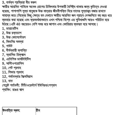
3, বার্ধক্য প্রক্রিয়া ধীর করুন
ক্ষারীয় আয়নিত পানিকে অনেক রোগের চিকিৎসায় উপকারী বৈশিষ্ট্য থাকার জন্য কৃতিত্ব দেওয়া
হয়েছে, পাশাপাশি সুস্থ মানুষকে উচ্চ মাত্রার জীবনীশক্তি দিয়ে তাদের সুস্বাস্থ্য বজায় রাখতে
সাহায্য করে।নিম্নের কিছু ক্ষেত্র হল যেখানে ক্ষারীয় আয়নিত জল প্রাচ্য দেশগুলিতে বহু বছর ধরে
ব্যবহার করা হয়েছে এবং ক্রমবর্ধমানভাবে এখন পশ্চিমা বিশ্বে এর সুবিধাগুলি আরও পরিচিত হয়ে
উঠছে।এটি 40 বছরেরও বেশি সময় ধরে জাপান এবং কোরিয়ায় ব্যবহৃত হয়ে আসছে।
1, ডায়াবেটিস
2, উচ্চ রক্তচাপ
3, উচ্চ কোলেস্টেরল
4, কিডনির সমস্যা
5, গাউট
6, দীর্ঘস্থায়ী ক্লান্তি
7, অ্যাসিড রিফ্লাক্স
8, এটোপিক ডার্মাটাইটিস
9, অস্টিওপরোসিস
10, পেট প্রদাহ
11, লিভার প্রদাহ
12, গর্ভাবস্থার টক্সেমিয়াস
13, বাত
পেমেন্ট শর্তাবলী: টিটি/ওয়েস্টার্ন ইউনিয়ন/পেপ্যাল
প্যাকিং: রঙের বাক্স
উৎপত্তি স্থল:
চীন