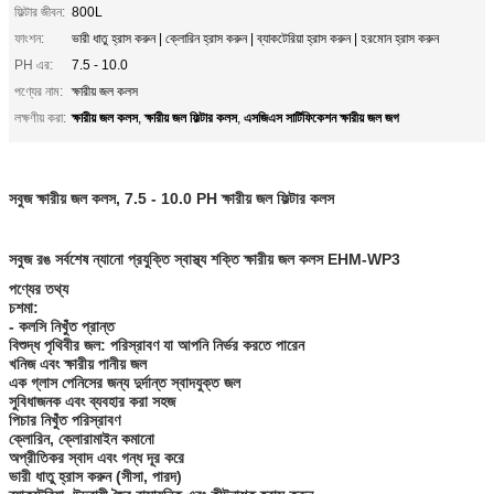
ফিল্টার জীবন:
800L
ফাংশন:
ভারী ধাতু হ্রাস করুন | ক্লোরিন হ্রাস করুন | ব্যাকটেরিয়া হ্রাস করুন | হরমোন হ্রাস করুন
PH এর:
7.5 - 10.0
পণ্যের নাম:
ক্ষারীয় জল কলস
ক্ষারীয় জল কলস
ক্ষারীয় জল ফিল্টার কলস
এসজিএস সার্টিফিকেশন ক্ষারীয় জল জগ
লক্ষণীয় করা:
,
,
সবুজ ক্ষারীয় জল কলস, 7.5 - 10.0 PH ক্ষারীয় জল ফিল্টার কলস
সবুজ রঙ সর্বশেষ ন্যানো প্রযুক্তি স্বাস্থ্য শক্তি ক্ষারীয় জল কলস EHM-WP3
পণ্যের তথ্য
চশমা:
- কলসি নিখুঁত প্রান্ত
বিশুদ্ধ পৃথিবীর জল: পরিস্রাবণ যা আপনি নির্ভর করতে পারেন
খনিজ এবং ক্ষারীয় পানীয় জল
এক গ্লাস পেনিসের জন্য দুর্দান্ত স্বাদযুক্ত জল
সুবিধাজনক এবং ব্যবহার করা সহজ
পিচার নিখুঁত পরিস্রাবণ
ক্লোরিন, ক্লোরামাইন কমানো
অপ্রীতিকর স্বাদ এবং গন্ধ দূর করে
ভারী ধাতু হ্রাস করুন (সীসা, পারদ)