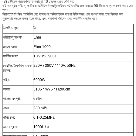
(3) স্টোরেজ পরিবেশগত তাপমাত্রা 40 সেলের চেয়ে বেশি নয়;
এই অবস্থার অধীনে, ক্ষারীয় ও অক্সিডিক ইলেক্ট্রোলাইজড অক্সিডেসিং জল অন্তত 90 দিনের জন্য সংরক্ষণ করা যেতে
পারে।
নিরাপত্তা নির্গমন: আধিকীয় সেচ ব্যবস্থার অক্সিডাইজড জল বা নির্দিষ্ট সময় পরে স্থাপন করা, তার নিজস্ব জল
পুনরুদ্ধার করতে সক্ষম হতে পারে, এবং গাছপালা পরিবেশ এবং অবশিষ্টাংশ দূষিত হয়।
উৎপত্তি স্থল:
চীন
পরিচিতিমুলক নাম:
Ehm
মডেল নম্বার:
Ehm-1000
সার্টিফিকেশন:
TUV, ISO9001
ভোল্টেজ, বৈদ্যুতিক একক
220V / 380V / 440V, 50Hz
বিশেষ:
শক্তি:
6000W
আকার:
L105 * W75 * H200cm
কাজের অবস্থা:
একটানা
ওজন:
280 কেজি
পানির চাপ:
0.1-0.25MPa
জলের প্রবাহ:
1000L / ঘঃ