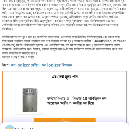
"রুট হিসাবে প্রযুক্তি, মৌলিকতা হিসাবে কর্মীদের" ম্যানেজমেন্ট ধারণা পেছনে, আমরা গ্রাহকদের প্রয়োজনীয়তা পূরণ
করার জন্য আমাদের সর্বোত্তম চেষ্টা করবো।
আমরা নেতৃস্থানীয় বাজার, উন্নত প্রযুক্তি এবং উপকরণ, চমৎকার কাজ
শিল্প, ভাল মানের এবং সরবরাহ শৃঙ্খলের মাধ্যমে নতুন চাহিদাগুলি পূরণ করতে এবং ক্লায়েন্টদের জন্য মান তৈরি করতে
পারি।
তার বিক্রেতার জন্য, ইএইচএমের দক্ষতা এবং উচ্চ-কারিগরি উত্পাদন সমাধানগুলির মধ্যে উল্লেখযোগ্য পরিমাণে
সময়-থেকে-বাজার, কম উত্পাদন খরচ, উন্নত সম্পদের ব্যবহার, অপ্টিমাইজড পণ্য, নমনীয় সহযোগিতা ফর্ম এবং
সরকারের বিভিন্ন অগ্রাধিকার নীতি অন্তর্ভুক্ত।
ইএইচএম পণ্য প্রকৌশল, খরচ, নির্ভরযোগ্যতা এবং অন-
ডেলিভারির মধ্যে ধারাবাহিকভাবে উচ্চ স্তরের পরিষেবা এবং উদ্ভাবনী সমাধান সহ তার বিক্রেতা প্রদানের জন্য
নিবেদিত।
সর্বোচ্চ মানের মান পূরণ করা হয় তা নিশ্চিত করার জন্য, গুণমানের জন্য ডিজাইন, নির্ভরযোগ্যতা এবং নকশা জন্য
নিরাপত্তা প্রযুক্তি সুরক্ষা প্রযুক্তি সারা পণ্য উন্নয়ন সম্পন্ন হয়।
আমাদের কর্মীরা E-healthmanufacturer
(ইএইচএম) মানের প্রতিশ্রুতি বুঝতে এবং প্রশিক্ষিত হয় মোট মানের সমাধান অংশ।
ক্রমাগত উন্নতির প্রতি
আমাদের প্রতিশ্রুতির অংশ হিসাবে, গ্রাহক সন্তুষ্টি জরিপগুলি তার কর্মক্ষমতা মাত্রাগুলি ক্রমাগতভাবে আপগ্রেড
করার জন্য ইনপুট ব্যবহার করে।
স্বাগত ই এম / ওডিএম অর্ডার
জল ionizer মেশিন
জল ionizer বিশুদ্ধক
ট্যাগ:
,
এর সেরা মূল্য পান
কাস্টম পিএইচ 5 - পিএইচ 10 বাণিজ্যিক জল
আয়োজক ক্ষারীয় ও অম্লীয় জল দিয়ে
চালিয়ে