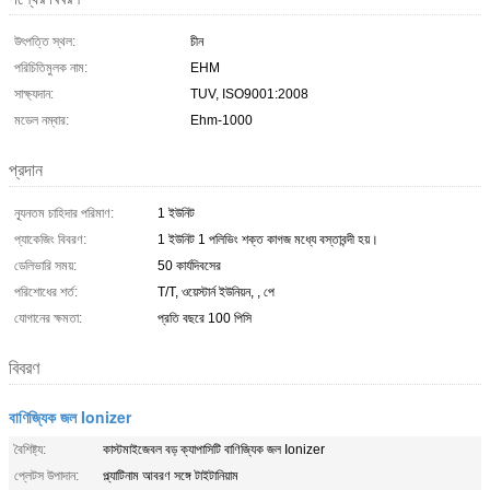
উৎপত্তি স্থল:
চীন
পরিচিতিমুলক নাম:
EHM
সাক্ষ্যদান:
TUV, ISO9001:2008
মডেল নম্বার:
Ehm-1000
প্রদান
ন্যূনতম চাহিদার পরিমাণ:
1 ইউনিট
প্যাকেজিং বিবরণ:
1 ইউনিট 1 পলিভিং শক্ত কাগজ মধ্যে বস্তাবন্দী হয়।
ডেলিভারি সময়:
50 কার্যদিবসের
পরিশোধের শর্ত:
T/T, ওয়েস্টার্ন ইউনিয়ন, , পে
যোগানের ক্ষমতা:
প্রতি বছরে 100 পিসি
বিবরণ
বাণিজ্যিক জল Ionizer
বৈশিষ্ট্য:
কাস্টমাইজেবল বড় ক্যাপাসিটি বাণিজ্যিক জল Ionizer
প্লেটস উপাদান:
প্ল্যাটিনাম আবরণ সঙ্গে টাইটানিয়াম