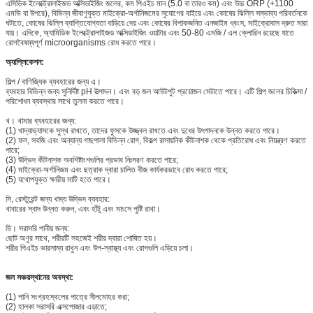
এসিডিক ইলেক্ট্রোলাইজড অক্সিডাইজিং জলের, কম পিএইচ মান (5.0 বা তারও কম) এবং উচ্চ ORP (+1100
এমভি বা উপরে), বিভিন্ন জীবাণুযুক্ত মাইক্রো-অর্গানিজমের সুযোগের বাইরে এবং কোষের ঝিল্লি সম্ভাব্য পরিবর্তনকে
ঘটাতে, কোষের ঝিল্লি ব্যাপ্তিযোগ্যতা বাড়িয়ে দেয় এবং কোষের বিপাকজনিত এনজাইম ধ্বংস, মাইক্রোবাস দ্রুত মারা
যায়।
এদিকে, অ্যামিডিক ইলেক্ট্রোলাইজড অক্সিডাইজিং ওয়াটার এবং 50-80 এমজি / এল ক্লোরিন রয়েছে যাতে
রোগবৈষম্যপূর্ণ microorganisms রোধ করতে পারে।
অ্যাপ্লিকেশন:
শিল্প / বাণিজ্যিক ব্যবহারের জন্য এ।
ব্যবহার বিভিন্ন জন্য সুনির্দিষ্ট pH উত্পাদন।
এবং বড় জল আউটপুট প্রয়োজন মেটাতে পারে।
এটি শিল্প জলের চিকিত্সা /
পরিশোধন ব্যবস্থার সাথে তুলনা করতে পারে।
খ। খামার ব্যবহারের জন্য:
(1) খাদ্যাভ্যাসকে সুস্থ রাখতে, তাদের ফুসকে উজ্জ্বল রাখতে এবং দুধের উৎপাদনকে উন্নত করতে পারে।
(2) ফল, সবজি এবং অন্যান্য গাছপালা বিভিন্ন রোগ, বিকল্প রাসায়নিক কীটনাশক থেকে প্রতিরোধ এবং নিয়ন্ত্রণ করতে
পারে;
(3) উদ্ভিদ কীটনাশক অবশিষ্টাংশগুলির প্রভাব নিঃসরণ করতে পারে;
(4) মাইক্রো-অর্গানিজম এবং ছত্রাক দ্বারা চালিত বীজ কার্যকরভাবে রোধ করতে পারে;
(5) যথোপযুক্ত ক্ষারীয় মাটি হতে পারে।
সি, রেস্টুরেন্ট জন্য খাদ্য উদ্ভিদ ব্যবহার:
খাবারের স্বাদ উন্নত করুন, এবং হাঁটু এবং মাংসে পুষ্টি রাখা।
ডি। সরাসরি পানীয় জন্য:
ছোট অণুর সাথে, শরীরটি সহজেই শরীর দ্বারা শোষিত হয়।
শরীর পিএইচ ভারসাম্য রাখুন এবং উপ-স্বাস্থ্য এবং রোগগুলি এড়িয়ে চলা।
জল সঞ্চয়স্থানের অবস্থা:
(1) পানি সংগ্রহস্থলের পাত্রে সীলমোহর করা;
(2) হালকা সরাসরি এক্সপোজার এড়াতে;