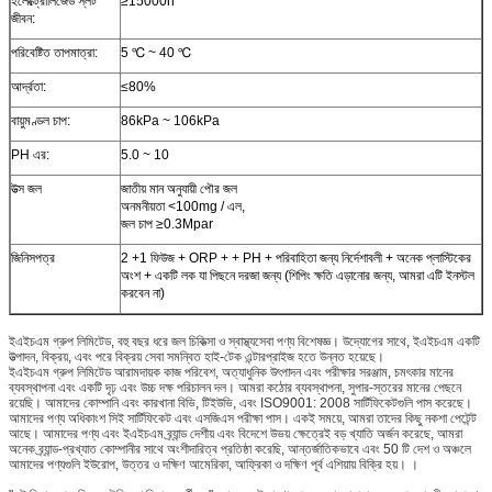
ইলেক্ট্রোলিজেড স্লট
≥15000h
জীবন:
পরিবেষ্টিত তাপমাত্রা:
5 ℃ ~ 40 ℃
আর্দ্রতা:
≤80%
বায়ুমণ্ডল চাপ:
86kPa ~ 106kPa
PH এর:
5.0 ~ 10
উত্স জল
জাতীয় মান অনুযায়ী পৌর জল
অনমনীয়তা <100mg / এল,
জল চাপ ≥0.3Mpar
জিনিসপত্র
2 +1 ফিউজ + ORP + + PH + পরিবাহিতা জন্য নির্দেশাবলী + অনেক প্লাস্টিকের
অংশ + একটি লক যা পিছনে দরজা জন্য (শিপিং ক্ষতি এড়ানোর জন্য, আমরা এটি ইনস্টল
করবেন না)
ইএইচএম গ্রুপ লিমিটেড, বহু বছর ধরে জল চিকিত্সা ও স্বাস্থ্যসেবা পণ্য বিশেষজ্ঞ।
উদ্যোগের সাথে, ইএইচএম একটি
উত্পাদন, বিক্রয়, এবং পরে বিক্রয় সেবা সমন্বিত হাই-টেক এন্টারপ্রাইজ হতে উন্নত হয়েছে।
ইএইচএম গ্রুপ লিমিটেড আরামদায়ক কাজ পরিবেশ, অত্যাধুনিক উৎপাদন এবং পরীক্ষার সরঞ্জাম, চমৎকার মানের
ব্যবস্থাপনা এবং একটি দৃঢ় এবং উচ্চ দক্ষ পরিচালন দল।
আমরা কঠোর ব্যবস্থাপনা, সুপার-স্তরের মানের পেছনে
রয়েছি।
আমাদের কোম্পানি এবং কারখানা বিভি, টিইউভি, এবং ISO9001: 2008 সার্টিফিকেটগুলি পাস করেছে।
আমাদের পণ্য অধিকাংশ সিই সার্টিফিকেট এবং এসজিএস পরীক্ষা পাস।
একই সময়ে, আমরা তাদের কিছু নকশা পেটেন্ট
আছে।
আমাদের পণ্য এবং ইএইচএম ব্র্যান্ড দেশীয় এবং বিদেশে উভয় ক্ষেত্রেই বড় খ্যাতি অর্জন করেছে, আমরা
অনেক ব্র্যান্ড-প্রখ্যাত কোম্পানীর সাথে অংশীদারিত্ব প্রতিষ্ঠা করেছি, আন্তর্জাতিকভাবে এবং 50 টি দেশ ও অঞ্চলে
আমাদের পণ্যগুলি ইউরোপ, উত্তর ও দক্ষিণ আমেরিকা, আফ্রিকা ও দক্ষিণ পূর্ব এশিয়ায় বিক্রি হয়। ।