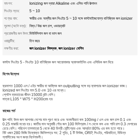
ফাংশন:
Ionizing জল দ্বারা Alkaline এবং এসিড পানি উত্পাদন
পিএইচ স্তর:
5 ~ 10
পণ্যের নাম:
ক্ষারীয় এবং অম্লীয় জল পিএইচ 5 ~ 10 সঙ্গে কাস্টমাইজযোগ্য বাণিজ্যিক জল ionizer
সুরক্ষা (অটো বন্ধ):
নিম্ন / উচ্চ জল চাপ, ওভারহ্যাট
প্রয়োজনীয় জল উৎস:
মিউনিসিপাল জল বা ভাল জল
ওয়ারান্টীর:
তিন বছর
জল ionizer বিশুদ্ধক
জল ionizer মেশিন
লক্ষণীয় করা:
,
কাস্টম পিএইচ 5 - পিএইচ 10 বাণিজ্যিক জল আয়োনাকার অ্যালকাইনিন এবং এসিডিক জল দিয়ে
বিশেষ উল্লেখ
ক্রমাগত 1000 এল / এইচ ক্ষারীয় বা আম্লিক জল outputting সঙ্গে বড় ক্যাপচার জল ionizer কাজ।
Ionized জল পিএইচ মান 5.0 এবং 10 এর মধ্যে।
প্লেটস ব্যবহারের জীবন 15000 ঘন্টা বেশি।
মাত্রা L105 * W75 * H200cm হয়
কাজের শর্ত
উত্স পানি: উৎস জল আপনার দেশের মান পূরণ করে এবং অনমনীয়তা কম 100mg / এল এবং জল চাপ 0.1 এবং
0.25 মাঝারি মধ্যে হয়।
জাতীয় মান অনুযায়ী পৌর জল 100 মিলিগ্রাম / ল থেকে কম এবং পানি চাপ 0.3 মেপারের
চেয়ে বেশি।
পরিবেশ তাপমাত্রা 5 থেকে 40 ডিগ্রী সেন্টিগ্রেড এবং আর্দ্রতা 80% এর কম হতে পারে।
নিট ওজন 280 কিজি নিম্নোক্ত জিনিসপত্র সহ: 2 সুইচ, 1 টি ফিউজ, ORP, পিএইচ, পরিবাহিতা, বিভিন্ন
প্লাস্টিকের অংশ জন্য নির্দেশাবলী।