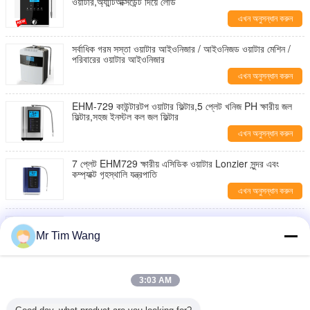
ওয়াটার,অ্যান্টিঅক্সিডেন্ট দিয়ে লোড
এখন অনুসন্ধান করুন
সর্বাধিক গরম সস্তা ওয়াটার আইওনিজার / আইওনিজড ওয়াটার মেশিন /
পরিবারের ওয়াটার আইওনিজার
এখন অনুসন্ধান করুন
EHM-729 কাউন্টারটপ ওয়াটার ফিল্টার,5 প্লেট খনিজ PH ক্ষারীয় জল
ফিল্টার,সহজ ইনস্টল কল জল ফিল্টার
এখন অনুসন্ধান করুন
7 প্লেট EHM729 ক্ষারীয় এসিডিক ওয়াটার Lonzier সুন্দর এবং
কম্প্যাক্ট গৃহস্থালি যন্ত্রপাতি
এখন অনুসন্ধান করুন
নতুন মাল্টি ফাংশন ক্ষারীয় হাইড্রোজেন ওয়াটার আইওনিজার
Mr Tim Wang
এখন অনুসন্ধান করুন
গরম করার সিস্টেমের সাথে সুপার ওয়াটার আইওনিজার EHM-929
3:03 AM
এখন অনুসন্ধান করুন