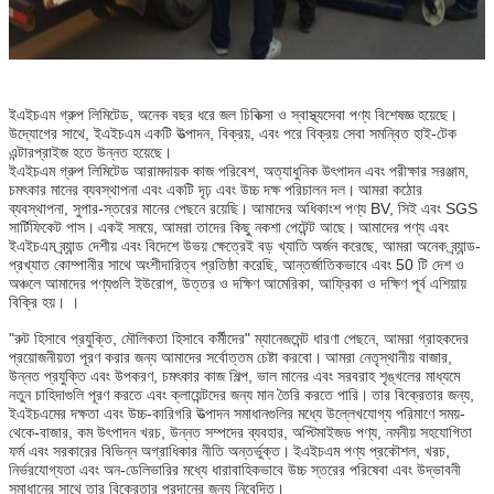
ইএইচএম গ্রুপ লিমিটেড, অনেক বছর ধরে জল চিকিত্সা ও স্বাস্থ্যসেবা পণ্য বিশেষজ্ঞ হয়েছে।
উদ্যোগের সাথে, ইএইচএম একটি উত্পাদন, বিক্রয়, এবং পরে বিক্রয় সেবা সমন্বিত হাই-টেক
এন্টারপ্রাইজ হতে উন্নত হয়েছে।
ইএইচএম গ্রুপ লিমিটেড আরামদায়ক কাজ পরিবেশ, অত্যাধুনিক উৎপাদন এবং পরীক্ষার সরঞ্জাম,
চমৎকার মানের ব্যবস্থাপনা এবং একটি দৃঢ় এবং উচ্চ দক্ষ পরিচালন দল।
আমরা কঠোর
ব্যবস্থাপনা, সুপার-স্তরের মানের পেছনে রয়েছি।
আমাদের অধিকাংশ পণ্য BV, সিই এবং SGS
সার্টিফিকেট পাস।
একই সময়ে, আমরা তাদের কিছু নকশা পেটেন্ট আছে।
আমাদের পণ্য এবং
ইএইচএম ব্র্যান্ড দেশীয় এবং বিদেশে উভয় ক্ষেত্রেই বড় খ্যাতি অর্জন করেছে, আমরা অনেক ব্র্যান্ড-
প্রখ্যাত কোম্পানীর সাথে অংশীদারিত্ব প্রতিষ্ঠা করেছি, আন্তর্জাতিকভাবে এবং 50 টি দেশ ও
অঞ্চলে আমাদের পণ্যগুলি ইউরোপ, উত্তর ও দক্ষিণ আমেরিকা, আফ্রিকা ও দক্ষিণ পূর্ব এশিয়ায়
বিক্রি হয়। ।
"রুট হিসাবে প্রযুক্তি, মৌলিকতা হিসাবে কর্মীদের" ম্যানেজমেন্ট ধারণা পেছনে, আমরা গ্রাহকদের
প্রয়োজনীয়তা পূরণ করার জন্য আমাদের সর্বোত্তম চেষ্টা করবো।
আমরা নেতৃস্থানীয় বাজার,
উন্নত প্রযুক্তি এবং উপকরণ, চমৎকার কাজ শিল্প, ভাল মানের এবং সরবরাহ শৃঙ্খলের মাধ্যমে
নতুন চাহিদাগুলি পূরণ করতে এবং ক্লায়েন্টদের জন্য মান তৈরি করতে পারি।
তার বিক্রেতার জন্য,
ইএইচএমের দক্ষতা এবং উচ্চ-কারিগরি উত্পাদন সমাধানগুলির মধ্যে উল্লেখযোগ্য পরিমাণে সময়-
থেকে-বাজার, কম উৎপাদন খরচ, উন্নত সম্পদের ব্যবহার, অপ্টিমাইজড পণ্য, নমনীয় সহযোগিতা
ফর্ম এবং সরকারের বিভিন্ন অগ্রাধিকার নীতি অন্তর্ভুক্ত।
ইএইচএম পণ্য প্রকৌশল, খরচ,
নির্ভরযোগ্যতা এবং অন-ডেলিভারির মধ্যে ধারাবাহিকভাবে উচ্চ স্তরের পরিষেবা এবং উদ্ভাবনী
সমাধানের সাথে তার বিক্রেতার প্রদানের জন্য নিবেদিত।