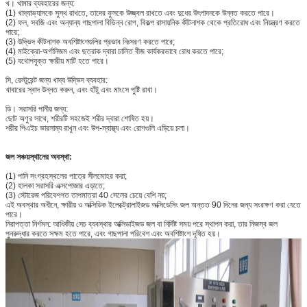
খ। খামার ব্যবহারের জন্য:
(1) খাদ্যাভ্যাসকে সুস্থ রাখতে, তাদের ফুসকে উজ্জ্বল রাখতে এবং দুধের উৎপাদনকে উন্নত করতে পারে।
(2) ফল, সবজি এবং অন্যান্য গাছপালা বিভিন্ন রোগ, বিকল্প রাসায়নিক কীটনাশক থেকে প্রতিরোধ এবং নিয়ন্ত্রণ করতে
পারে;
(3) উদ্ভিদ কীটনাশক অবশিষ্টাংশগুলির প্রভাব নিঃসরণ করতে পারে;
(4) মাইক্রো-অর্গানিজম এবং ছত্রাক দ্বারা চালিত বীজ কার্যকরভাবে রোধ করতে পারে;
(5) যথোপযুক্ত ক্ষারীয় মাটি হতে পারে।
সি, রেস্টুরেন্ট জন্য খাদ্য উদ্ভিদ ব্যবহার:
খাবারের স্বাদ উন্নত করুন, এবং হাঁটু এবং মাংসে পুষ্টি রাখা।
ডি। সরাসরি পানীয় জন্য:
ছোট অণুর সাথে, শরীরটি সহজেই শরীর দ্বারা শোষিত হয়।
শরীর পিএইচ ভারসাম্য রাখুন এবং উপ-স্বাস্থ্য এবং রোগগুলি এড়িয়ে চলা।
জল সঞ্চয়স্থানের অবস্থা:
(1) পানি সংগ্রহস্থলের পাত্রে সীলমোহর করা;
(2) হালকা সরাসরি এক্সপোজার এড়াতে;
(3) স্টোরেজ পরিবেশগত তাপমাত্রা 40 সেলের চেয়ে বেশি নয়;
এই অবস্থার অধীনে, ক্ষারীয় ও অক্সিডিক ইলেক্ট্রোলাইজড অক্সিডেসিং জল অন্তত 90 দিনের জন্য সংরক্ষণ করা যেতে
পারে।
নিরাপত্তা নির্গমন: আধিকীয় সেচ ব্যবস্থার অক্সিডাইজড জল বা নির্দিষ্ট সময় পরে স্থাপন করা, তার নিজস্ব জল
পুনরুদ্ধার করতে সক্ষম হতে পারে, এবং গাছপালা পরিবেশ এবং অবশিষ্টাংশ দূষিত হয়।