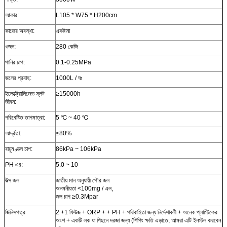
আকার:
L105 * W75 * H200cm
কাজের অবস্থা:
একটানা
ওজন:
280 কেজি
পানির চাপ:
0.1-0.25MPa
জলের প্রবাহ:
1000L / ঘঃ
ইলেক্ট্রোলিজেড স্লট
≥15000h
জীবন:
পরিবেষ্টিত তাপমাত্রা:
5 ℃ ~ 40 ℃
আর্দ্রতা:
≤80%
বায়ুমণ্ডল চাপ:
86kPa ~ 106kPa
PH এর:
5.0 ~ 10
উত্স জল
জাতীয় মান অনুযায়ী পৌর জল
অনমনীয়তা <100mg / এল,
জল চাপ ≥0.3Mpar
জিনিসপত্র
2 +1 ফিউজ + ORP + + PH + পরিবাহিতা জন্য নির্দেশাবলী + অনেক প্লাস্টিকের
অংশ + একটি লক যা পিছনে দরজা জন্য (শিপিং ক্ষতি এড়াতে, আমরা এটি ইনস্টল করবেন