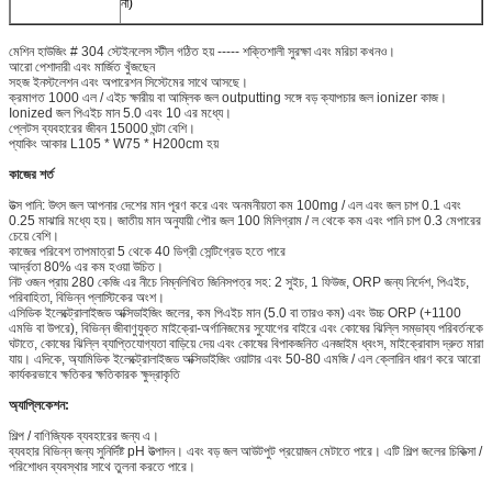
না)
মেশিন হাউজিং # 304 স্টেইনলেস স্টীল গঠিত হয় ----- শক্তিশালী সুরক্ষা এবং মরিচা কখনও।
আরো পেশাদারী এবং মার্জিত খুঁজছেন
সহজ ইনস্টলেশন এবং অপারেশন সিস্টেমের সাথে আসছে।
ক্রমাগত 1000 এল / এইচ ক্ষারীয় বা আম্লিক জল outputting সঙ্গে বড় ক্যাপচার জল ionizer কাজ।
Ionized জল পিএইচ মান 5.0 এবং 10 এর মধ্যে।
প্লেটস ব্যবহারের জীবন 15000 ঘন্টা বেশি।
প্যাকিং আকার L105 * W75 * H200cm হয়
কাজের শর্ত
উত্স পানি: উৎস জল আপনার দেশের মান পূরণ করে এবং অনমনীয়তা কম 100mg / এল এবং জল চাপ 0.1 এবং
0.25 মাঝারি মধ্যে হয়।
জাতীয় মান অনুযায়ী পৌর জল 100 মিলিগ্রাম / ল থেকে কম এবং পানি চাপ 0.3 মেপারের
চেয়ে বেশি।
কাজের পরিবেশ তাপমাত্রা 5 থেকে 40 ডিগ্রী সেন্টিগ্রেড হতে পারে
আর্দ্রতা 80% এর কম হওয়া উচিত।
নিট ওজন প্রায় 280 কেজি এর নীচে নিম্নলিখিত জিনিসপত্র সহ: 2 সুইচ, 1 ফিউজ, ORP জন্য নির্দেশ, পিএইচ,
পরিবাহিতা, বিভিন্ন প্লাস্টিকের অংশ।
এসিডিক ইলেক্ট্রোলাইজড অক্সিডাইজিং জলের, কম পিএইচ মান (5.0 বা তারও কম) এবং উচ্চ ORP (+1100
এমভি বা উপরে), বিভিন্ন জীবাণুযুক্ত মাইক্রো-অর্গানিজমের সুযোগের বাইরে এবং কোষের ঝিল্লি সম্ভাব্য পরিবর্তনকে
ঘটাতে, কোষের ঝিল্লি ব্যাপ্তিযোগ্যতা বাড়িয়ে দেয় এবং কোষের বিপাকজনিত এনজাইম ধ্বংস, মাইক্রোবাস দ্রুত মারা
যায়।
এদিকে, অ্যামিডিক ইলেক্ট্রোলাইজড অক্সিডাইজিং ওয়াটার এবং 50-80 এমজি / এল ক্লোরিন ধারণ করে আরো
কার্যকরভাবে ক্ষতিকর ক্ষতিকারক ক্ষুদ্রাকৃতি
অ্যাপ্লিকেশন:
শিল্প / বাণিজ্যিক ব্যবহারের জন্য এ।
ব্যবহার বিভিন্ন জন্য সুনির্দিষ্ট pH উত্পাদন।
এবং বড় জল আউটপুট প্রয়োজন মেটাতে পারে।
এটি শিল্প জলের চিকিত্সা /
পরিশোধন ব্যবস্থার সাথে তুলনা করতে পারে।