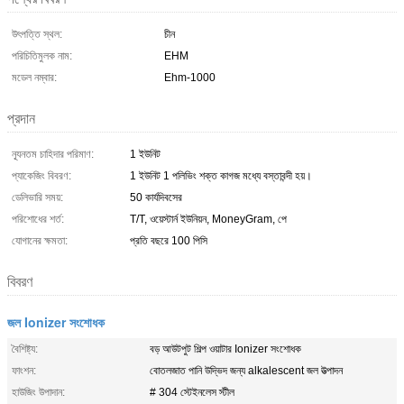
উৎপত্তি স্থল:
চীন
পরিচিতিমুলক নাম:
EHM
মডেল নম্বার:
Ehm-1000
প্রদান
ন্যূনতম চাহিদার পরিমাণ:
1 ইউনিট
প্যাকেজিং বিবরণ:
1 ইউনিট 1 পলিভিং শক্ত কাগজ মধ্যে বস্তাবন্দী হয়।
ডেলিভারি সময়:
50 কার্যদিবসের
পরিশোধের শর্ত:
T/T, ওয়েস্টার্ন ইউনিয়ন, MoneyGram, পে
যোগানের ক্ষমতা:
প্রতি বছরে 100 পিসি
বিবরণ
জল Ionizer সংশোধক
বৈশিষ্ট্য:
বড় আউটপুট শিল্প ওয়াটার Ionizer সংশোধক
ফাংশন:
বোতলজাত পানি উদ্ভিদ জন্য alkalescent জল উত্পাদন
হাউজিং উপাদান:
# 304 স্টেইনলেস স্টীল