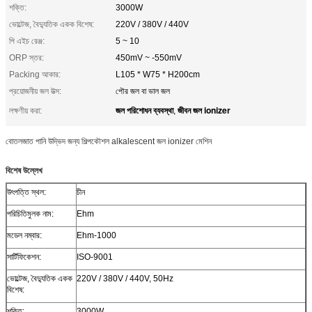
শক্তি:
3000W
ভোল্টেজ, বৈদ্যুতিক একক বিশেষ:
220V / 380V / 440V
পি এইচ রেঞ্জ:
5 ~ 10
ORP স্তর:
450mV ~ -550mV
Packing আকার:
L105 * W75 * H200cm
প্রয়োজনীয় জল উত্স:
পৌর জল বা ভাল জল
জল পরিশোধন ব্যবস্থা
জীবন জল ionizer
লক্ষণীয় করা:
,
বোতলজাত পানি উদ্ভিদ জন্য শিল্পকৌশল alkalescent জল ionizer মেশিন
বিশেষ উল্লেখ
উৎপত্তি স্থল:
চীন
পরিচিতিমুলক নাম:
Ehm
মডেল নম্বার:
Ehm-1000
সার্টিফিকেশন:
ISO-9001
ভোল্টেজ, বৈদ্যুতিক একক
220V / 380V / 440V, 50Hz
বিশেষ:
শক্তি:
3000W